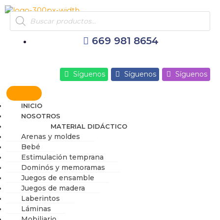
Ir
Products
al
search
contenido
669 981 8654
Síguenos
Síguenos
Síguenos
INICIO
NOSOTROS
MATERIAL DIDÁCTICO
Arenas y moldes
Bebé
Estimulación temprana
Dominós y memoramas
Juegos de ensamble
Juegos de madera
Laberintos
Láminas
Mobiliario