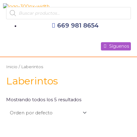
Ir
Products
al
search
contenido
669 981 8654
Síguenos
Síguenos
Síguenos
Inicio
/ Laberintos
Laberintos
Mostrando todos los 5 resultados