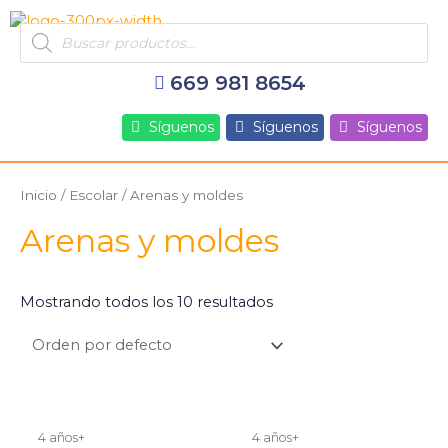
Ir
Products
al
search
contenido
669 981 8654
Síguenos
Síguenos
Síguenos
Inicio
/
Escolar
/ Arenas y moldes
Arenas y moldes
Mostrando todos los 10 resultados
4 años+
4 años+