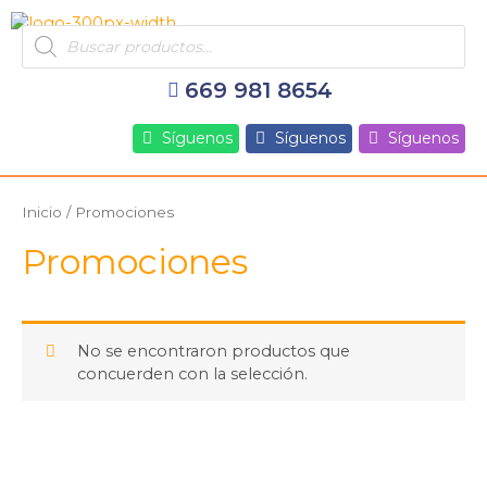
Ir
Products
al
search
contenido
669 981 8654
Síguenos
Síguenos
Síguenos
Inicio
/ Promociones
Promociones
No se encontraron productos que
concuerden con la selección.