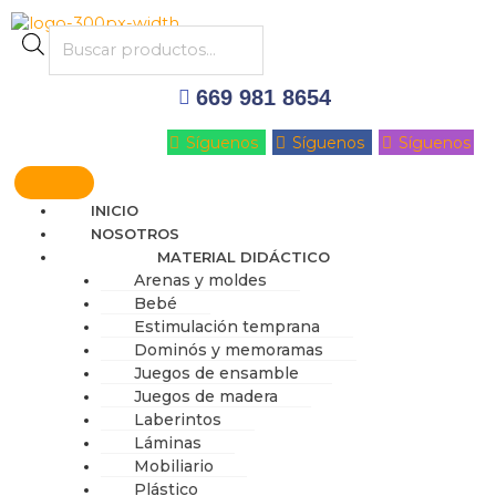
Ir
al
Products
contenido
search
669 981 8654
Síguenos
Síguenos
Síguenos
INICIO
NOSOTROS
MATERIAL DIDÁCTICO
Arenas y moldes
Bebé
Estimulación temprana
Dominós y memoramas
Juegos de ensamble
Juegos de madera
Laberintos
Láminas
Mobiliario
Plástico