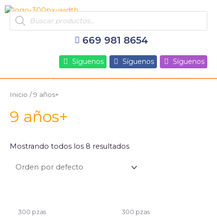
Ir
Products
al
search
contenido
669 981 8654
Síguenos
Síguenos
Síguenos
Inicio
/ 9 años+
9 años+
Mostrando todos los 8 resultados
300 pzas
300 pzas