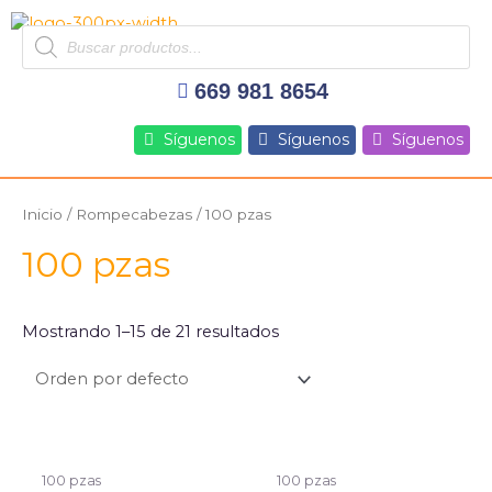
Ir
Products
al
search
contenido
669 981 8654
Síguenos
Síguenos
Síguenos
Inicio
/
Rompecabezas
/ 100 pzas
100 pzas
Mostrando 1–15 de 21 resultados
100 pzas
100 pzas