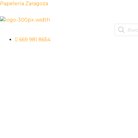
Ir
Papelería Zaragoza
al
contenido
Products
search
669 981 8654
Síguenos
Síguenos
Síguenos