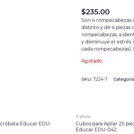
$
235.00
Son 4 rompecabezas c
distinto y de 4 piezas
rompecabezas, a identi
y disminuye el estrés.
cada rompecabezas). M
Agotado
SKU:
7224-T
Categorí
+
3 años+
Acróbata Educar EDU-
Cubos para Apilar 25 pie
Educar EDU-042