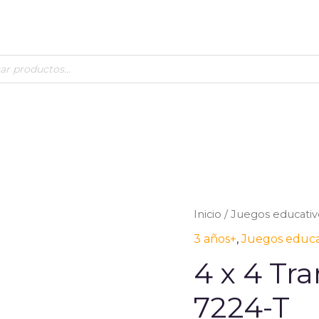
Inicio
/
Juegos educativ
3 años+
,
Juegos educa
4 x 4 Tr
7224-T