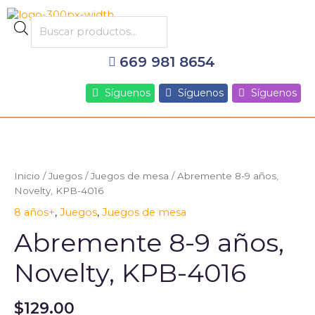
Ir
al
Products
contenido
search
669 981 8654
Síguenos
Síguenos
Síguenos
Abremente
8-
9
Inicio
/
Juegos
/
Juegos de mesa
/ Abremente 8-9 años,
años,
Novelty, KPB-4016
Novelty,
8 años+
,
Juegos
,
Juegos de mesa
KPB-
4016
Abremente 8-9 años,
cantidad
Novelty, KPB-4016
$
129.00