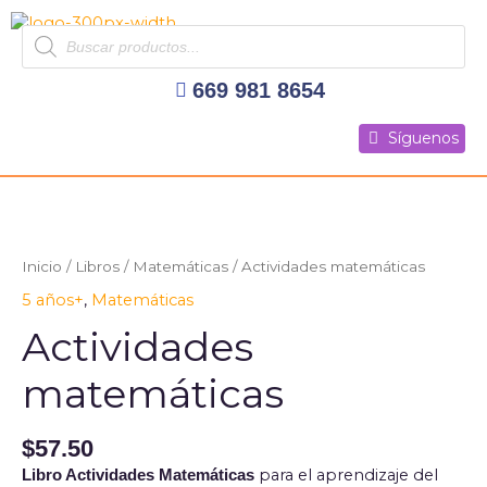
Ir
Products
al
search
contenido
669 981 8654
Síguenos
Síguenos
Síguenos
Actividades
matemáticas
cantidad
Inicio
/
Libros
/
Matemáticas
/ Actividades matemáticas
5 años+
,
Matemáticas
Actividades
matemáticas
$
57.50
para el aprendizaje del
Libro Actividades Matemáticas