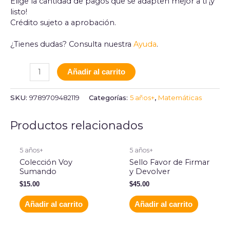
Elige la cantidad de pagos que se adapten mejor a ti ¡y
listo!
Crédito sujeto a aprobación.
¿Tienes dudas? Consulta nuestra
Ayuda
.
Añadir al carrito
SKU:
9789709482119
Categorías:
5 años+
,
Matemáticas
Productos relacionados
5 años+
5 años+
Colección Voy
Sello Favor de Firmar
Sumando
y Devolver
$
15.00
$
45.00
Añadir al carrito
Añadir al carrito