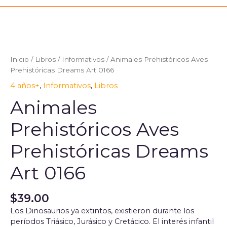
Animales
Prehistóricos
Aves
Prehistóricas
Inicio
/
Libros
/
Informativos
/ Animales Prehistóricos Aves
Dreams
Prehistóricas Dreams Art 0166
Art
4 años+
,
Informativos
,
Libros
0166
cantidad
Animales
Prehistóricos Aves
Prehistóricas Dreams
Art 0166
$
39.00
Los Dinosaurios ya extintos, existieron durante los
períodos Triásico, Jurásico y Cretácico. El interés infantil