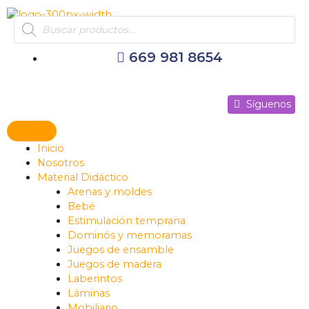
Ir
Products
al
search
contenido
669 981 8654
Síguenos
Síguenos
Síguenos
Inicio
Nosotros
Material Didáctico
Arenas y moldes
Bebé
Estimulación temprana
Dominós y memoramas
Juegos de ensamble
Juegos de madera
Laberintos
Láminas
Mobiliario