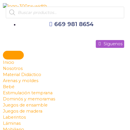
Ir
Products
al
search
contenido
669 981 8654
Síguenos
Síguenos
Síguenos
Inicio
Nosotros
Material Didáctico
Arenas y moldes
Bebé
Estimulación temprana
Dominós y memoramas
Juegos de ensamble
Juegos de madera
Laberintos
Láminas
Mobiliario