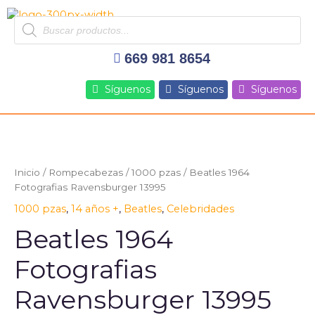
Ir
Products
al
search
contenido
669 981 8654
Síguenos
Síguenos
Síguenos
Inicio
/
Rompecabezas
/
1000 pzas
/ Beatles 1964
Fotografias Ravensburger 13995
1000 pzas
,
14 años +
,
Beatles
,
Celebridades
Beatles 1964
Fotografias
Ravensburger 13995