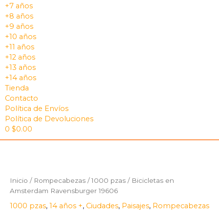
+7 años
+8 años
+9 años
+10 años
+11 años
+12 años
+13 años
+14 años
Tienda
Contacto
Política de Envíos
Política de Devoluciones
0
$
0.00
Bicicletas
en
Amsterdam
Inicio
/
Rompecabezas
/
1000 pzas
/ Bicicletas en
Ravensburger
Amsterdam Ravensburger 19606
19606
1000 pzas
,
14 años +
,
Ciudades
,
Paisajes
,
Rompecabezas
cantidad