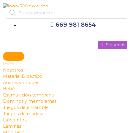
Ir
Products
al
search
contenido
669 981 8654
Síguenos
Síguenos
Síguenos
Inicio
Nosotros
Material Didáctico
Arenas y moldes
Bebé
Estimulación temprana
Dominós y memoramas
Juegos de ensamble
Juegos de madera
Laberintos
Láminas
Mobiliario