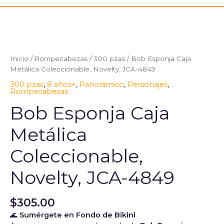
Bob
Esponja
Caja
Metálica
Inicio
/
Rompecabezas
/
300 pzas
/ Bob Esponja Caja
Coleccionable,
Metálica Coleccionable, Novelty, JCA-4849
Novelty,
300 pzas
,
8 años+
,
Panorámico
,
Personajes
,
JCA-
Rompecabezas
4849
cantidad
Bob Esponja Caja
Metálica
Coleccionable,
Novelty, JCA-4849
$
305.00
🌊
Sumérgete en Fondo de Bikini