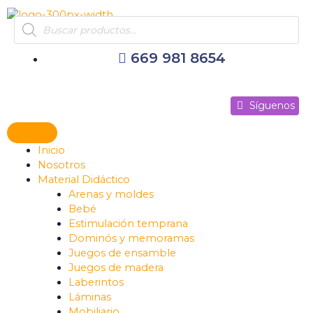
Ir
Products
al
search
contenido
669 981 8654
Síguenos
Síguenos
Síguenos
Inicio
Nosotros
Material Didáctico
Arenas y moldes
Bebé
Estimulación temprana
Dominós y memoramas
Juegos de ensamble
Juegos de madera
Laberintos
Láminas
Mobiliario