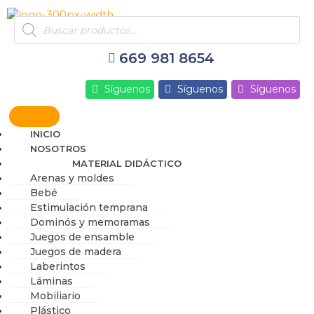
Ir
Products
al
search
contenido
669 981 8654
Síguenos
Síguenos
Síguenos
INICIO
NOSOTROS
MATERIAL DIDÁCTICO
Arenas y moldes
Bebé
Estimulación temprana
Dominós y memoramas
Juegos de ensamble
Juegos de madera
Laberintos
Láminas
Mobiliario
Plástico