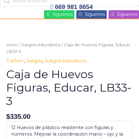
search
Ir
669 981 8654
al
Síguenos
Síguenos
Síguenos
contenido
Caja
de
Huevos
Inicio
/
Juegos educativos
/ Caja de Huevos Figuras, Educar,
Figuras,
LB33-3
Educar,
3 años+
,
Juegos
,
Juegos educativos
LB33-
3
Caja de Huevos
cantidad
Figuras, Educar, LB33-
3
$
335.00
12 Huevos de plástico resistente con figuras y
números. Mejorar la coordinación mano – ojo y la