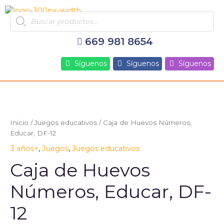
Ir
Products
al
search
contenido
669 981 8654
Síguenos
Síguenos
Síguenos
Caja
de
Huevos
Inicio
/
Juegos educativos
/ Caja de Huevos Números,
Números,
Educar, DF-12
Educar,
3 años+
,
Juegos
,
Juegos educativos
DF-
12
Caja de Huevos
cantidad
Números, Educar, DF-
12