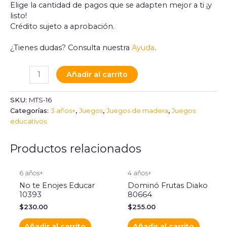
Elige la cantidad de pagos que se adapten mejor a ti ¡y
listo!
Crédito sujeto a aprobación.
¿Tienes dudas? Consulta nuestra
Ayuda
.
Añadir al carrito
SKU:
MTS-16
Categorías:
3 años+
,
Juegos
,
Juegos de madera
,
Juegos
educativos
Productos relacionados
6 años+
4 años+
No te Enojes Educar
Dominó Frutas Diako
10393
80664
$
230.00
$
255.00
Añadir al carrito
Añadir al carrito