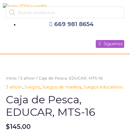
Ir
Products
al
search
contenido
669 981 8654
Síguenos
Síguenos
Síguenos
Caja
de
Pesca,
Inicio
/
3 años+
/ Caja de Pesca, EDUCAR, MTS-16
EDUCAR,
3 años+
,
Juegos
,
Juegos de madera
,
Juegos educativos
MTS-
16
Caja de Pesca,
cantidad
EDUCAR, MTS-16
$
145.00