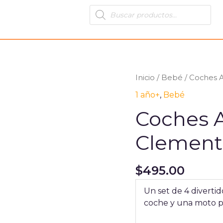
Products
search
Coches
Inicio
/
Bebé
/ Coches A
Apilables,
1 año+
,
Bebé
Clementoni,
Coches A
Educar,
17111CL
Clemento
cantidad
$
495.00
Un set de 4 diverti
coche y una moto pa