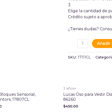
3
Elige la cantidad de pa
Crédito sujeto a aprob
¿Tienes dudas? Consu
Añadir 
SKU:
17111CL
Categorí
+
3 años+
loques Sensorial,
Lucas Oso para Vestir Di
ntoni, 17807CL
86260
0
$
450.00