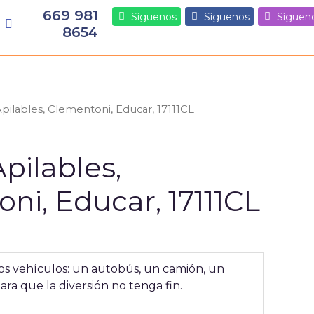
669 981
Síguenos
Síguenos
Síguen
8654
pilables, Clementoni, Educar, 17111CL
pilables,
ni, Educar, 17111CL
dos vehículos: un autobús, un camión, un
ra que la diversión no tenga fin.