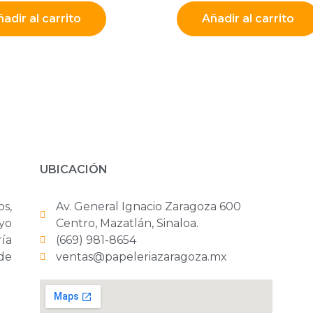
adir al carrito
Añadir al carrito
UBICACIÓN
os,
Av. General Ignacio Zaragoza 600
yo
Centro, Mazatlán, Sinaloa.
ría
(669) 981-8654
 de
ventas@papeleriazaragoza.mx