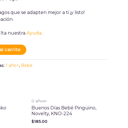
gos que se adapten mejor a ti ¡y listo!
ación.
lta nuestra
Ayuda
.
al carrito
as:
1 año+
,
Bebé
0 años+
ako
Buenos Días Bebé Pingüino,
Novelty, KNO-224
$
185.00