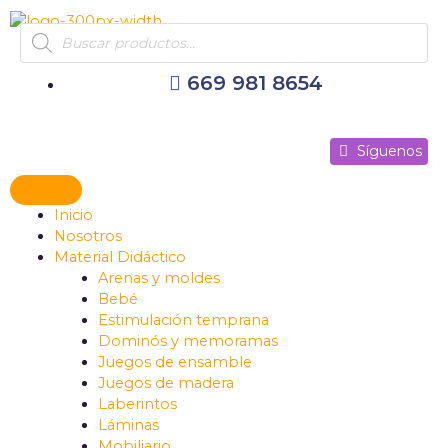
Ir
Products
al
search
contenido
669 981 8654
Síguenos
Síguenos
Síguenos
Inicio
Nosotros
Material Didáctico
Arenas y moldes
Bebé
Estimulación temprana
Dominós y memoramas
Juegos de ensamble
Juegos de madera
Laberintos
Láminas
Mobiliario