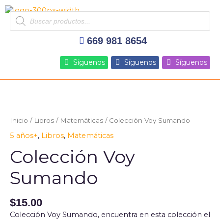
Ir
Products
al
search
contenido
669 981 8654
Síguenos
Síguenos
Síguenos
Colección
Voy
Sumando
Inicio
/
Libros
/
Matemáticas
/ Colección Voy Sumando
cantidad
5 años+
,
Libros
,
Matemáticas
Colección Voy
Sumando
$
15.00
Colección Voy Sumando, encuentra en esta colección el