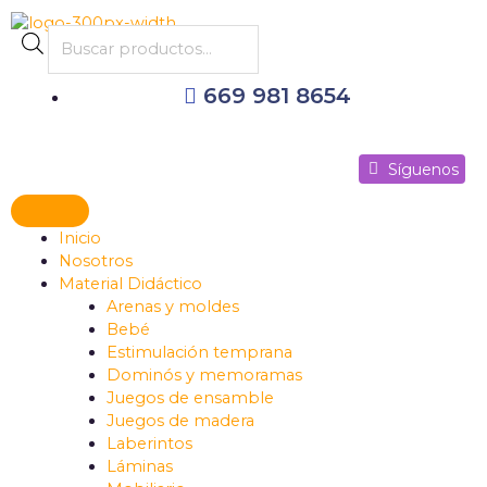
Ir
al
Products
contenido
search
669 981 8654
Síguenos
Síguenos
Síguenos
Inicio
Nosotros
Material Didáctico
Arenas y moldes
Bebé
Estimulación temprana
Dominós y memoramas
Juegos de ensamble
Juegos de madera
Laberintos
Láminas