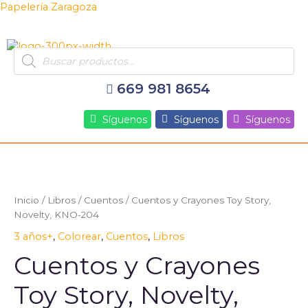
Ir
Papelería Zaragoza
al
contenido
Products
search
669 981 8654
Síguenos
Síguenos
Síguenos
Cuentos
y
Crayones
Inicio
/
Libros
/
Cuentos
/ Cuentos y Crayones Toy Story,
Toy
Novelty, KNO-204
Story,
3 años+
,
Colorear
,
Cuentos
,
Libros
Novelty,
KNO-
Cuentos y Crayones
204
cantidad
Toy Story, Novelty,