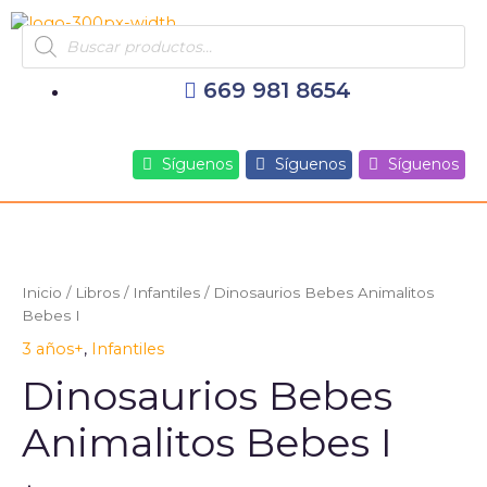
Ir
Products
al
search
contenido
669 981 8654
Síguenos
Síguenos
Síguenos
Inicio
/
Libros
/
Infantiles
/ Dinosaurios Bebes Animalitos
Bebes I
3 años+
,
Infantiles
Dinosaurios Bebes
Animalitos Bebes I