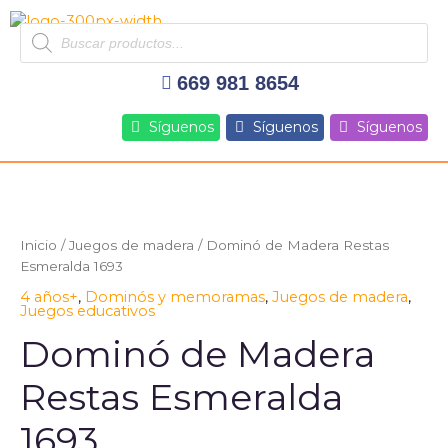
Ir
Products
al
search
contenido
669 981 8654
Síguenos
Síguenos
Síguenos
Dominó
de
Madera
Inicio
/
Juegos de madera
/ Dominó de Madera Restas
Restas
Esmeralda 1693
Esmeralda
4 años+
,
Dominós y memoramas
,
Juegos de madera
,
1693
Juegos educativos
cantidad
Dominó de Madera
Restas Esmeralda
1693