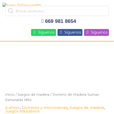
Ir
Products
al
search
contenido
669 981 8654
Síguenos
Síguenos
Síguenos
Dominó
de
Madera
Sumas
Esmeralda
1694
cantidad
Inicio
/
Juegos de madera
/ Dominó de Madera Sumas
Esmeralda 1694
4 años+
,
Dominós y memoramas
,
Juegos de madera
,
Juegos educativos