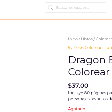
Products
search
Inicio
/
Libros
/
Colorear
5 años+
,
Colorear
,
Libr
Dragon B
Colorear
$
37.00
Incluye 80 páginas par
personajes favoritos 
Agotado