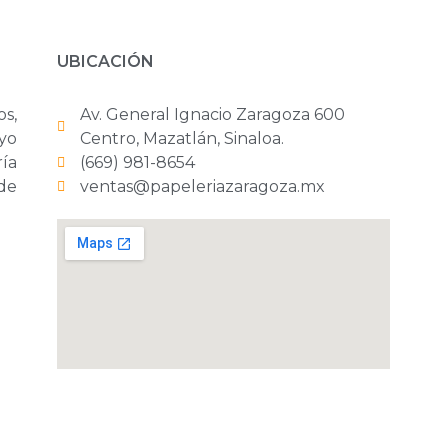
UBICACIÓN
os,
Av. General Ignacio Zaragoza 600
yo
Centro, Mazatlán, Sinaloa.
ría
(669) 981-8654
 de
ventas@papeleriazaragoza.mx