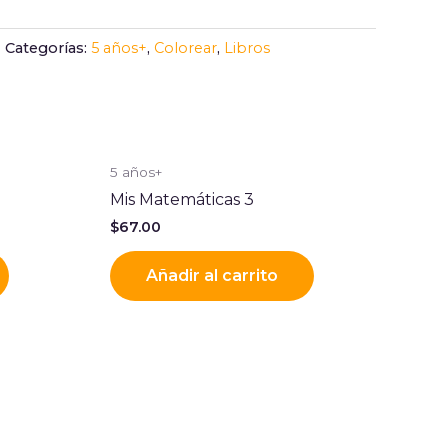
Categorías:
5 años+
,
Colorear
,
Libros
5 años+
Mis Matemáticas 3
$
67.00
Añadir al carrito