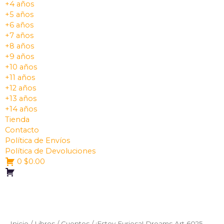
+4 años
+5 años
+6 años
+7 años
+8 años
+9 años
+10 años
+11 años
+12 años
+13 años
+14 años
Tienda
Contacto
Política de Envíos
Política de Devoluciones
0
$
0.00
Inicio
/
Libros
/
Cuentos
/ ¡Estoy Furiosa! Dreams Art 6025