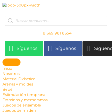
Ir
al
contenido
Products
search
669 981 8654
Síguenos
Síguenos
Síguen
Inicio
Nosotros
Material Didáctico
Arenas y moldes
Bebé
Estimulación temprana
Dominós y memoramas
Juegos de ensamble
Juegos de madera