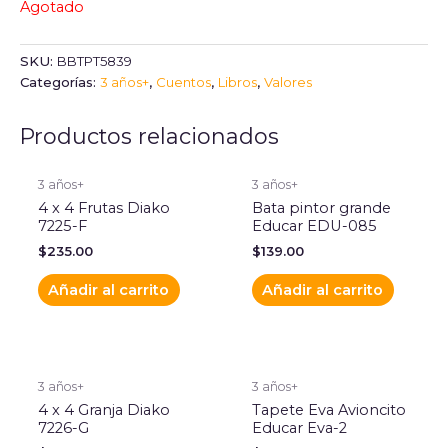
Agotado
SKU:
BBTPT5839
Categorías:
3 años+
,
Cuentos
,
Libros
,
Valores
Productos relacionados
3 años+
3 años+
4 x 4 Frutas Diako
Bata pintor grande
7225-F
Educar EDU-085
$
235.00
$
139.00
Añadir al carrito
Añadir al carrito
3 años+
3 años+
4 x 4 Granja Diako
Tapete Eva Avioncito
7226-G
Educar Eva-2