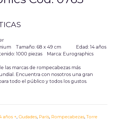
TICAS
er
 premium Tamaño: 68 x 49 cm
Edad: 14 años
tenido: 1000 piezas
Marca: Eurographics
de las marcas de rompecabezas más
undial. Encuentra con nosotros una gran
ara todo el público y todos los gustos.
4 años +
,
Ciudades
,
París
,
Rompecabezas
,
Torre