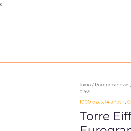
S
Inicio
/
Rompecabezas
0765
1000 pzas
,
14 años +
,
C
Torre Eif
Eurograp