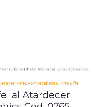
/
París
/ Torre Eiffel al Atardecer Eurographics Cod.
iudades
,
París
,
Rompecabezas
,
Torre Eiffel
fel al Atardecer
hics Cod. 0765