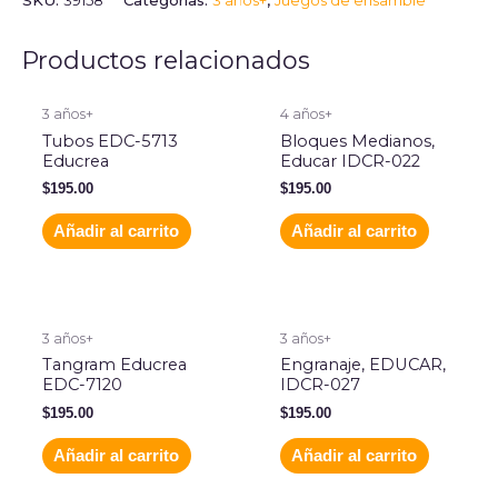
SKU:
39158
Categorías:
3 años+
,
Juegos de ensamble
Productos relacionados
3 años+
4 años+
Tubos EDC-5713
Bloques Medianos,
Educrea
Educar IDCR-022
$
195.00
$
195.00
Añadir al carrito
Añadir al carrito
3 años+
3 años+
Tangram Educrea
Engranaje, EDUCAR,
EDC-7120
IDCR-027
$
195.00
$
195.00
Añadir al carrito
Añadir al carrito