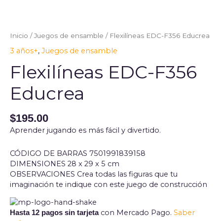
Flexilíneas
EDC-
F356
Inicio
/
Juegos de ensamble
/ Flexilíneas EDC-F356 Educrea
Educrea
3 años+
,
Juegos de ensamble
cantidad
Flexilíneas EDC-F356
Educrea
$
195.00
Aprender jugando es más fácil y divertido.
CÓDIGO DE BARRAS 7501991839158
DIMENSIONES 28 x 29 x 5 cm
OBSERVACIONES Crea todas las figuras que tu
imaginación te indique con este juego de construcción
con Mercado Pago.
Saber
Hasta 12 pagos sin tarjeta