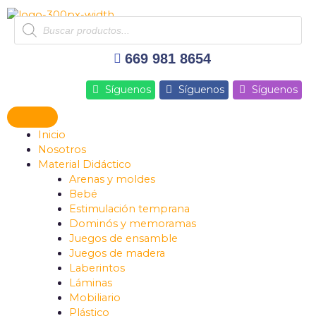
Ir
Products
al
search
contenido
669 981 8654
Síguenos
Síguenos
Síguenos
Inicio
Nosotros
Material Didáctico
Arenas y moldes
Bebé
Estimulación temprana
Dominós y memoramas
Juegos de ensamble
Juegos de madera
Laberintos
Láminas
Mobiliario
Plástico