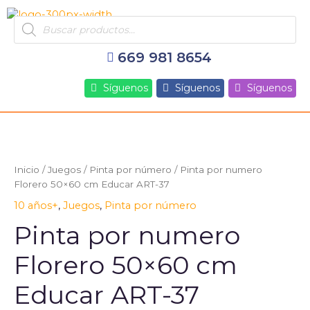
Ir
Products
al
search
contenido
669 981 8654
Síguenos
Síguenos
Síguenos
Inicio
/
Juegos
/
Pinta por número
/ Pinta por numero
Florero 50×60 cm Educar ART-37
10 años+
,
Juegos
,
Pinta por número
Pinta por numero
Florero 50×60 cm
Educar ART-37