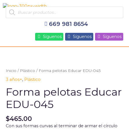
Ir
Products
al
search
contenido
669 981 8654
Síguenos
Síguenos
Síguenos
Forma
pelotas
Educar
Inicio
/
Plástico
/ Forma pelotas Educar EDU-045
EDU-
3 años+
,
Plástico
045
cantidad
Forma pelotas Educar
EDU-045
$
465.00
Con sus formas curvas al terminar de armar el círculo