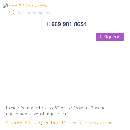
Ir
Products
al
search
contenido
669 981 8654
Síguenos
Síguenos
Síguenos
Inicio
/
Rompecabezas
/
60 pzas
/ Frozen : Bosque
Encantado Ravensburger 3031
4 años+
,
60 pzas
,
De Piso
,
Disney
,
Rompecabezas