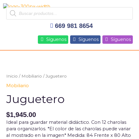
Ir
Products
al
search
contenido
669 981 8654
Síguenos
Síguenos
Síguenos
Inicio
/
Mobiliario
/ Juguetero
Mobiliario
Juguetero
$
1,945.00
Ideal para guardar material didáctico. Con 12 charolas
para organizarlos. *El color de las charolas puede variar
al mostrado en la imagen* Medida: 84 Frente x 80 Alto