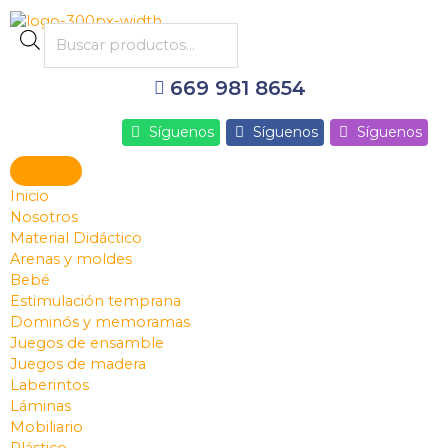
Ir
al
Products
contenido
search
669 981 8654
Síguenos
Síguenos
Síguenos
Inicio
Nosotros
Material Didáctico
Arenas y moldes
Bebé
Estimulación temprana
Dominós y memoramas
Juegos de ensamble
Juegos de madera
Laberintos
Láminas
Mobiliario
Plástico