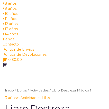
+8 años
+9 años
+10 años
+11 años
+12 años
+13 años
+14 años
Tienda
Contacto
Política de Envíos
Política de Devoluciones
0
$
0.00
Libro
Destreza
Mágica
Inicio
/
Libros
/
Actividades
/ Libro Destreza Mágica 1
1
3 años+
,
Actividades
,
Libros
cantidad
Libro Destreza