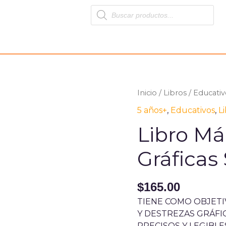
Products
search
Inicio
/
Libros
/
Educativ
5 años+
,
Educativos
,
L
Libro Má
Gráficas 
$
165.00
TIENE COMO OBJETI
Y DESTREZAS GRÁFI
PRECISOS Y LEGIBL