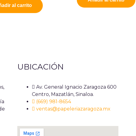
adir al carrito
UBICACIÓN
s,
Av. General Ignacio Zaragoza 600
Centro, Mazatlán, Sinaloa.
ía
(669) 981-8654
 de
ventas@papeleriazaragoza.mx