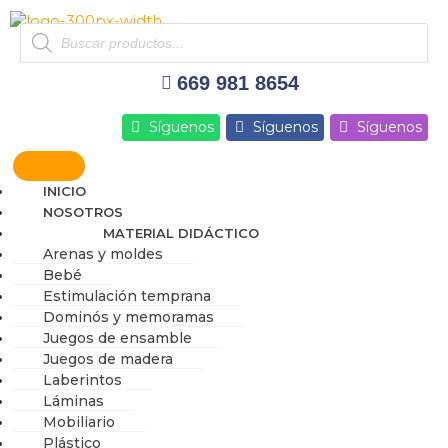
Ir
Products
al
search
contenido
669 981 8654
Síguenos
Síguenos
Síguenos
INICIO
NOSOTROS
MATERIAL DIDÁCTICO
Arenas y moldes
Bebé
Estimulación temprana
Dominós y memoramas
Juegos de ensamble
Juegos de madera
Laberintos
Láminas
Mobiliario
Plástico