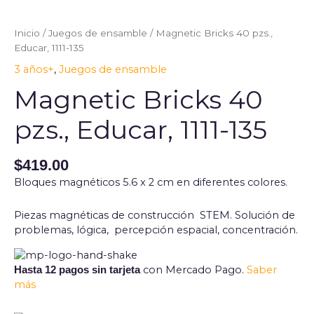
Bricks
40
Inicio
/
Juegos de ensamble
/ Magnetic Bricks 40 pzs.,
pzs.,
Educar, 1111-135
Educar,
3 años+
,
Juegos de ensamble
1111-
135
Magnetic Bricks 40
cantidad
pzs., Educar, 1111-135
$
419.00
Bloques magnéticos 5.6 x 2 cm en diferentes colores.
Piezas magnéticas de construcción STEM. Solución de
problemas, lógica, percepción espacial, concentración.
con Mercado Pago.
Saber
Hasta 12 pagos sin tarjeta
más