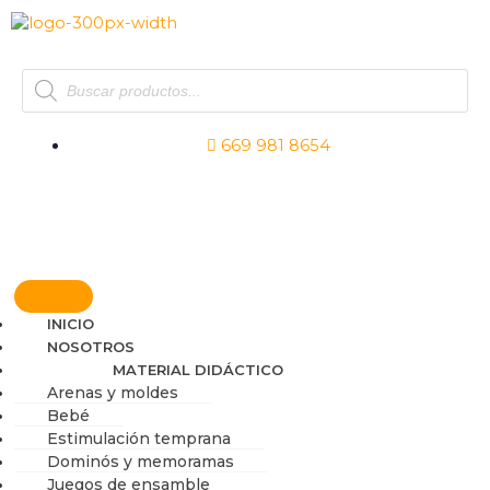
Ir
al
contenido
Products
search
669 981 8654
Síguenos
Síguenos
Síguen
INICIO
NOSOTROS
MATERIAL DIDÁCTICO
Arenas y moldes
Bebé
Estimulación temprana
Dominós y memoramas
Juegos de ensamble