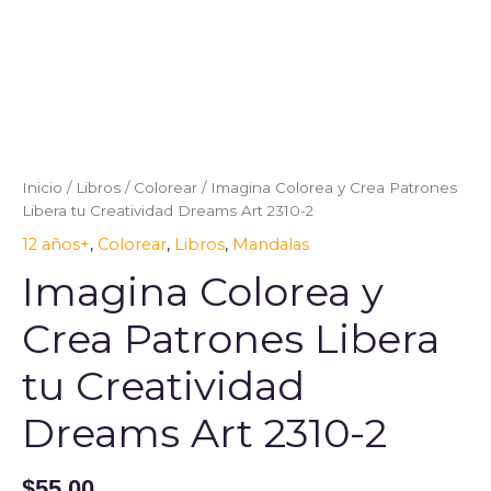
Imagina
Colorea
y
Crea
Inicio
/
Libros
/
Colorear
/ Imagina Colorea y Crea Patrones
Patrones
Libera tu Creatividad Dreams Art 2310-2
Libera
12 años+
,
Colorear
,
Libros
,
Mandalas
tu
Creatividad
Imagina Colorea y
Dreams
Art
Crea Patrones Libera
2310-
2
tu Creatividad
cantidad
Dreams Art 2310-2
$
55.00