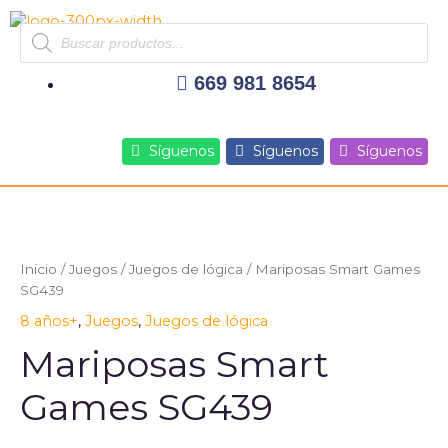
Ir
Products
al
search
contenido
669 981 8654
Síguenos
Síguenos
Síguenos
Inicio
/
Juegos
/
Juegos de lógica
/ Mariposas Smart Games
SG439
8 años+
,
Juegos
,
Juegos de lógica
Mariposas Smart
Games SG439