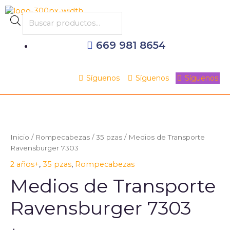
Ir
al
Products
contenido
search
669 981 8654
Síguenos
Síguenos
Síguenos
Inicio
/
Rompecabezas
/
35 pzas
/ Medios de Transporte
Ravensburger 7303
2 años+
,
35 pzas
,
Rompecabezas
Medios de Transporte
Ravensburger 7303