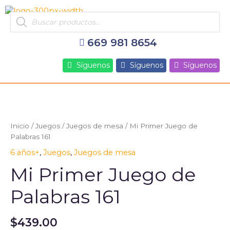
Ir
Products
al
search
contenido
669 981 8654
Síguenos
Síguenos
Síguenos
Inicio
/
Juegos
/
Juegos de mesa
/ Mi Primer Juego de
Palabras 161
6 años+
,
Juegos
,
Juegos de mesa
Mi Primer Juego de
Palabras 161
$
439.00