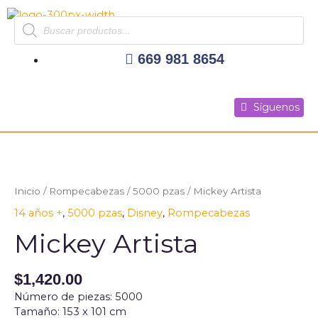
Ir
Products
al
search
contenido
669 981 8654
Síguenos
Síguenos
Síguenos
Inicio
/
Rompecabezas
/
5000 pzas
/ Mickey Artista
14 años +
,
5000 pzas
,
Disney
,
Rompecabezas
Mickey Artista
$
1,420.00
Número de piezas: 5000
Tamaño: 153 x 101 cm