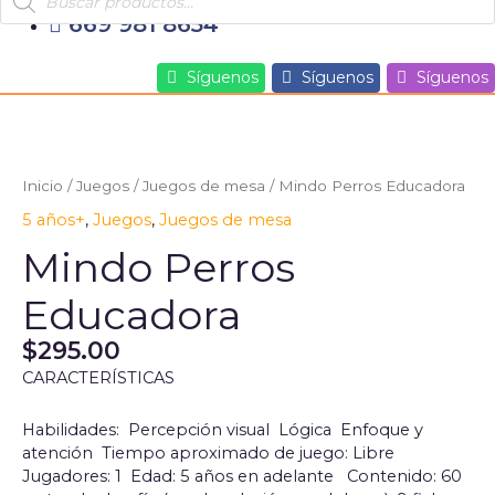
search
Ir
669 981 8654
al
contenido
Síguenos
Síguenos
Síguenos
Mindo
Perros
Educadora
Inicio
/
Juegos
/
Juegos de mesa
/ Mindo Perros Educadora
cantidad
5 años+
,
Juegos
,
Juegos de mesa
Mindo Perros
Educadora
$
295.00
CARACTERÍSTICAS
Habilidades: Percepción visual Lógica Enfoque y
atención Tiempo aproximado de juego: Libre
Jugadores: 1 Edad: 5 años en adelante Contenido: 60