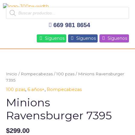
Ir
Products
al
search
contenido
669 981 8654
Síguenos
Síguenos
Síguenos
Inicio
/
Rompecabezas
/
100 pzas
/ Minions Ravensburger
7395
100 pzas
,
6 años+
,
Rompecabezas
Minions
Ravensburger 7395
$
299.00