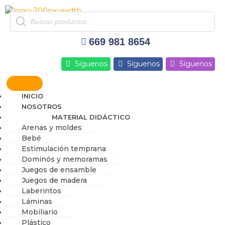
Ir
Products
al
search
contenido
669 981 8654
Síguenos
Síguenos
Síguenos
INICIO
NOSOTROS
MATERIAL DIDÁCTICO
Arenas y moldes
Bebé
Estimulación temprana
Dominós y memoramas
Juegos de ensamble
Juegos de madera
Laberintos
Láminas
Mobiliario
Plástico