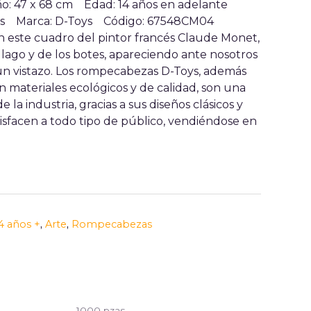
ño: 47 x 68 cm
Edad: 14 años en adelante
zas
Marca: D-Toys
Código: 67548CM04
en este cuadro del pintor francés Claude Monet,
el lago y de los botes, apareciendo ante nosotros
 un vistazo. Los rompecabezas D-Toys, además
n materiales ecológicos y de calidad, son una
e la industria, gracias a sus diseños clásicos y
isfacen a todo tipo de público, vendiéndose en
4 años +
,
Arte
,
Rompecabezas
1000 pzas