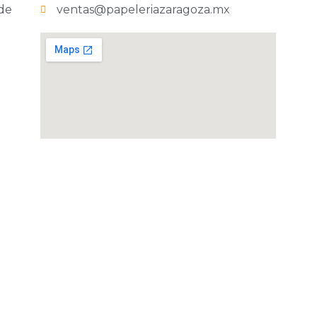
 de
ventas@papeleriazaragoza.mx