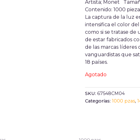
Artista; Monet Tama
Contenido: 1000 pie
La captura de la luz 
intensifica el color d
como si se tratase de
de estar fabricados co
de las marcas líderes d
vanguardistas que sat
18 países.
Agotado
SKU:
67548CM04
Categorías:
1000 pzas
,
1
zas
1000 pzas