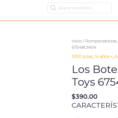
Products
search
Inicio
/
Rompecabezas
67548CM04
1000 pzas
,
14 años +
,
A
Los Bote
Toys 67
$
390.00
CARACTERÍS