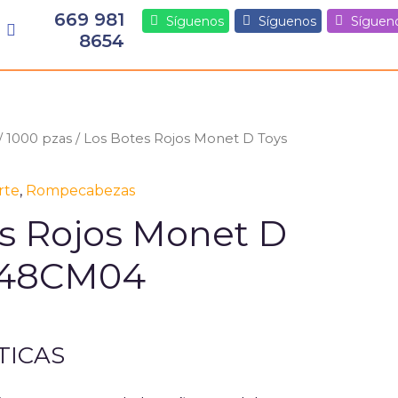
669 981
Síguenos
Síguenos
Síguen
8654
/
1000 pzas
/ Los Botes Rojos Monet D Toys
rte
,
Rompecabezas
s Rojos Monet D
548CM04
TICAS