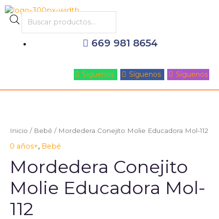
Ir
al
Products
contenido
search
669 981 8654
Síguenos
Síguenos
Síguenos
Inicio
/
Bebé
/ Mordedera Conejito Molie Educadora Mol-112
0 años+
,
Bebé
Mordedera Conejito
Molie Educadora Mol-
112