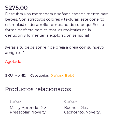
$
275.00
Descubra una mordedera diseñada especialmente para
bebés. Con atractivos colores y texturas, este conejito
estimulará el desarrollo temprano de su pequeño. La
forma perfecta para calmar las molestias de la
dentición y fomentar la exploración sensorial.
¡Verás a tu bebé sonreír de oreja a oreja con su nuevo
amiguito!”
Agotado
SKU:
Mol-112
Categorías:
0 años+
,
Bebé
Productos relacionados
3 años+
0 años +
Mira y Aprende 1,2,3,
Buenos Días
Preescolar, Novelty,
Cachorrito, Novelty,