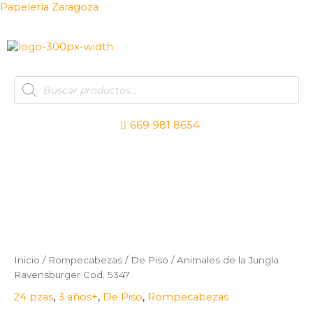
Ir
Papelería Zaragoza
al
contenido
Products
search
669 981 8654
Síguenos
Síguenos
Síguen
Inicio
/
Rompecabezas
/
De Piso
/ Animales de la Jungla
Ravensburger Cod. 5347
24 pzas
,
3 años+
,
De Piso
,
Rompecabezas