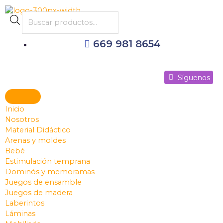
Ir
al
Products
contenido
search
669 981 8654
Síguenos
Síguenos
Síguenos
Inicio
Nosotros
Material Didáctico
Arenas y moldes
Bebé
Estimulación temprana
Dominós y memoramas
Juegos de ensamble
Juegos de madera
Laberintos
Láminas